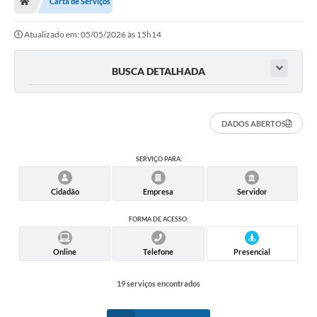
Carta de Serviços
Ouvidoria
Atualizado em: 05/05/2026 às 15h14
Legislação
LGPD
BUSCA DETALHADA
Carta de Serviços
Serviços Online
DADOS ABERTOS
Telefones Úteis
SERVIÇO PARA:
Contato
Cidadão
Empresa
Servidor
FORMA DE ACESSO:
Online
Telefone
Presencial
19 serviços encontrados