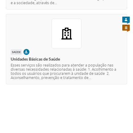
e a sociedade, através de...
PARA
PARA 
PRESENCIAL
SAÚDE
Unidades Básicas de Saúde
Esses serviços são realizados para atender a população nas
diversas necessidades relacionadas à saúde: 1. Acolhimento a
todos os usuários que procurarem à unidade de saúde 2.
Aconselhamento, prevenção e tratamento de...