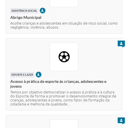
PRESENCIAL
ASSISTÊNCIA SOCIAL
Abrigo Municipal
Acolhe crianças e adolescentes em situação de risco social, como
negligência, violência, abusos.
PARA
PRESENCIAL
ESPORTE E LAZER
Acesso à prática de esporte às crianças, adolescentes e
jovens
Temos por objetivo democratizar o acesso à prática e à cultura
do Esporte de forma a promover o desenvolvimento integral de
crianças, adolescentes e jovens, como fator de formação da
cidadania e melhoria da qualidade...
PARA