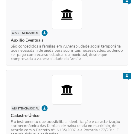
PARA
PRESENCIAL
ASSISTÊNCIA SOCIAL
Auxilio Eventuais
São concedidos a famílias em vulnerabilidade social temporária
que necessitam de ajuda para suprir tais necessidades, podendo
ser pago com recurso estadual ou municipal, desde que
comprovada a vulnerabilidade da família...
PARA
PRESENCIAL
ASSISTÊNCIA SOCIAL
Cadastro Único
E o instrumento que possibilita a identificação e caracterização
socioeconômica das famílias de baixa renda no município, de
acordo com o Decreto nº. 6.135/2007, e a Portaria 177/2011. È