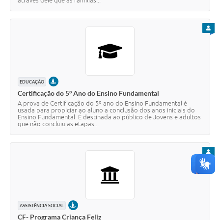
através dele que as famílias...
PARA
PRESENCIAL
EDUCAÇÃO
Certificação do 5º Ano do Ensino Fundamental
A prova de Certificação do 5º ano do Ensino Fundamental é
usada para propiciar ao aluno a conclusão dos anos iniciais do
Ensino Fundamental. É destinada ao público de Jovens e adultos
que não concluiu as etapas...
PARA
PRESENCIAL
ASSISTÊNCIA SOCIAL
CF- Programa Criança Feliz