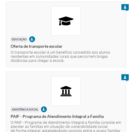
PARA
PRESENCIAL
EDUCAÇÃO
Oferta de transporte escolar
O transporte escolar é um benefício concedido aos alunos
residentes em comunidades rurais que percorrem longas
distâncias para chegar à escola.
PARA
PRESENCIAL
ASSISTÊNCIA SOCIAL
PAIF - Programa de Atendimento Integral a Família
O PAIF - Programa de Atendimento Integral a Família consiste em
atender as famílias em situação de vulnerabilidade social
de forma integral, estabelecendo convívio entre o grupo familiar