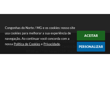
Congonhas do Norte / MG e os cookies: nosso site
usa cookies para melhorar a sua experiência de
ACEITAR
navegação. Ao continuar você concorda com a
Telefone: (31) 981082609
nossa
Política de Cookies
e
Privacidade
.
Endereço: Rua: João Moreira, nº 22 - Centro Segunda a Sexta das
PERSONALIZAR
07:00 as 17:00 horas | CEP: 35850-000
Segunda a Sexta das 07:00 as 17:00 horas
CNPJ: 18.303.180/0001-46
Congonhas do Norte / MG
Versão do Sistema:
3.5.3 - 19/06/2026
Portal atualizado em:
07/08/2026 16:29
Dados Abertos