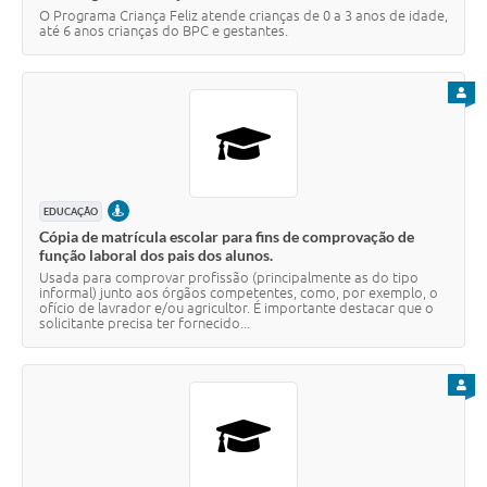
O Programa Criança Feliz atende crianças de 0 a 3 anos de idade,
até 6 anos crianças do BPC e gestantes.
PARA
PRESENCIAL
EDUCAÇÃO
Cópia de matrícula escolar para fins de comprovação de
função laboral dos pais dos alunos.
Usada para comprovar profissão (principalmente as do tipo
informal) junto aos órgãos competentes, como, por exemplo, o
ofício de lavrador e/ou agricultor. É importante destacar que o
solicitante precisa ter fornecido...
PARA