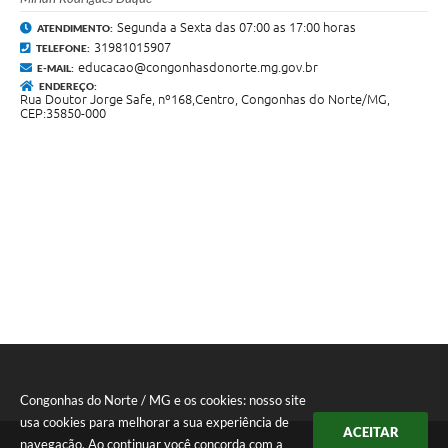
Segunda a Sexta das 07:00 as 17:00 horas
ATENDIMENTO:
31981015907
TELEFONE:
educacao@congonhasdonorte.mg.gov.br
E-MAIL:
ENDEREÇO:
Rua Doutor Jorge Safe, nº168,Centro, Congonhas do Norte/MG,
CEP:35850-000
Congonhas do Norte / MG e os cookies: nosso site
usa cookies para melhorar a sua experiência de
ACEITAR
navegação. Ao continuar você concorda com a