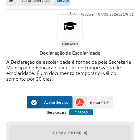
Carta de Serviços
Serviço
Ouvidoria
Atualizado em: 04/05/2026 às 19h31
Legislação
LGPD
Carta de Serviços
EDUCAÇÃO
Declaração de Escolaridade
Serviços Online
A Declaração de escolaridade é fornecida pela Secretaria
Telefones Úteis
Municipal de Educação para fins de comprovação de
escolaridade. É um documento temporário, válido
somente por 30 dias.
Contato
Avaliar Serviço
Baixar PDF
Serviço para:
CIDADÃO
COMPARTILHAR