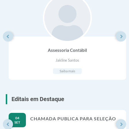
Assessoria Contábil
Jakline Santos
Saiba mais
Editais em Destaque
is
04
CHAMADA PUBLICA PARA SELEÇÃO
SET
DE ORGANIZAÇÃO DA SOCIEDADE