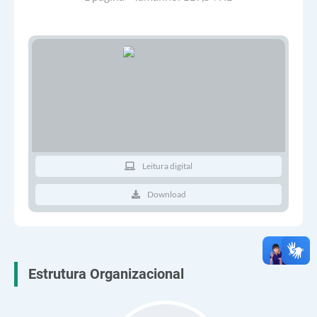
Leitura digital
Download
Estrutura Organizacional
is