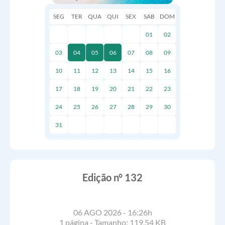
SEG
TER
QUA
QUI
SEX
SAB
DOM
01
02
03
04
05
06
07
08
09
10
11
12
13
14
15
16
17
18
19
20
21
22
23
24
25
26
27
28
29
30
31
Edição n° 132
06 AGO 2026 - 16:26h
1 página - Tamanho: 119,54 KB