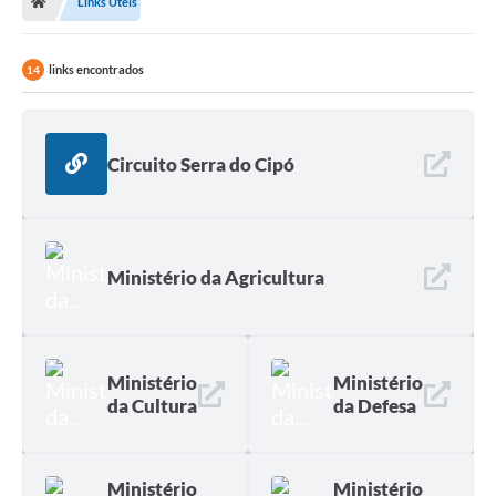
Links Úteis
Ouvidoria
Legislação
links encontrados
14
LGPD
Carta de Serviços
Circuito Serra do Cipó
Serviços Online
Telefones Úteis
Ministério da Agricultura
Contato
Ministério
Ministério
da Cultura
da Defesa
Ministério
Ministério