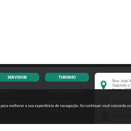
SERVIDOR
TURISMO
Rua: João M
Segunda a 
horas - C
Webmail
História do município
Contracheque
Nossas origens
gabinete@
s para melhorar a sua experiência de navegação. Ao continuar você concorda c
Turismo
18.303.18