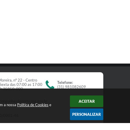
oreira, nº 22 - Centro
Telefone:
Sexta das 07:00 as 17:00
(31) 981082609
EP: 35850-000
congonhasdonorte.mg.gov.br
ACEITAR
om a nossa
Política de Cookies
e
PERSONALIZAR
0/0001-46