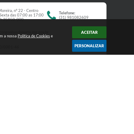
oreira, nº 22 - Centro
Telefone:
Sexta das 07:00 as 17:00
(31) 981082609
EP: 35850-000
congonhasdonorte.mg.gov.br
ACEITAR
om a nossa
Política de Cookies
e
PERSONALIZAR
0/0001-46
Newsletter
receba nossos informativos:
Cadastrar
:27