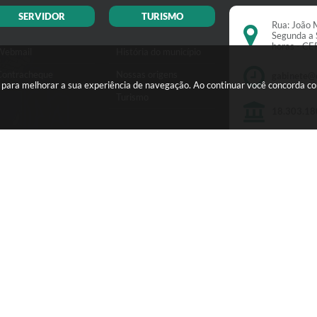
SERVIDOR
TURISMO
Rua: João M
Segunda a 
horas - C
Webmail
História do município
Contracheque
Nossas origens
gabinete@
s para melhorar a sua experiência de navegação. Ao continuar você concorda c
Turismo
18.303.18
Versão do Sistema:
3.5.3 - 19/06/2026
Ultima atualização:
06/08/2026 16
Copyright Instar - 2006-2026. Todos os direitos reservados -
Instar Tecnologia