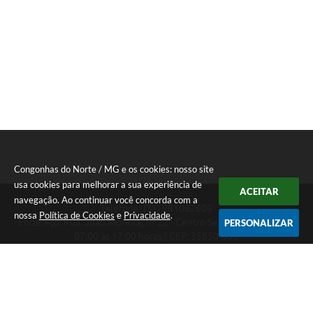
Congonhas do Norte / MG e os cookies: nosso site
usa cookies para melhorar a sua experiência de
ACEITAR
navegação. Ao continuar você concorda com a
Telefone: (31) 981082609
nossa
Política de Cookies
e
Privacidade
.
Endereço: Rua: João Moreira, nº 22 - Centro Segunda a Sexta das
PERSONALIZAR
07:00 as 17:00 horas | CEP: 35850-000
Segunda a Sexta das 07:00 as 17:00 horas
CNPJ: 18.303.180/0001-46
Congonhas do Norte / MG