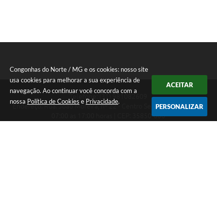
Congonhas do Norte / MG e os cookies: nosso site
usa cookies para melhorar a sua experiência de
ACEITAR
navegação. Ao continuar você concorda com a
Telefone: (31) 981082609
nossa
Política de Cookies
e
Privacidade
.
Endereço: Rua: João Moreira, nº 22 - Centro Segunda a Sexta das
PERSONALIZAR
07:00 as 17:00 horas | CEP: 35850-000
Segunda a Sexta das 07:00 as 17:00 horas
CNPJ: 18.303.180/0001-46
Congonhas do Norte / MG
Versão do Sistema:
3.5.3 - 19/06/2026
Portal atualizado em:
06/08/2026 16:27
Dados Abertos