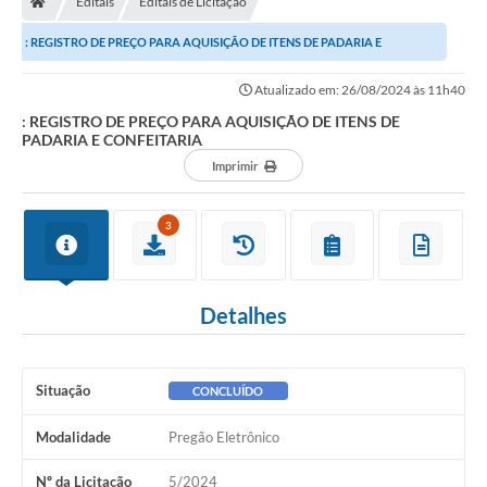
Editais
Editais de Licitação
Ouvidoria
: REGISTRO DE PREÇO PARA AQUISIÇÃO DE ITENS DE PADARIA E
Legislação
CONFEITARIA
Atualizado em: 26/08/2024 às 11h40
LGPD
: REGISTRO DE PREÇO PARA AQUISIÇÃO DE ITENS DE
PADARIA E CONFEITARIA
Carta de Serviços
Imprimir
Serviços Online
3
Telefones Úteis
Contato
Detalhes
Situação
CONCLUÍDO
Modalidade
Pregão Eletrônico
Nº da Licitação
5/2024