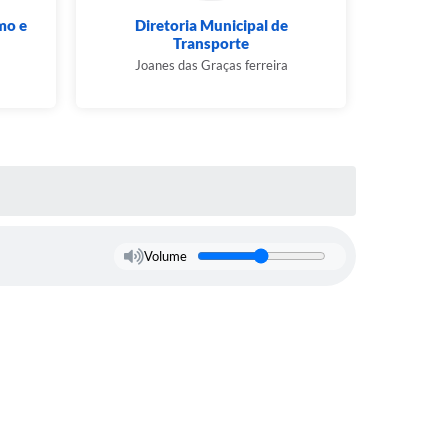
mo e
Diretoria Municipal de
Diretori
Transporte
D
Joanes das Graças ferreira
Robs
Volume