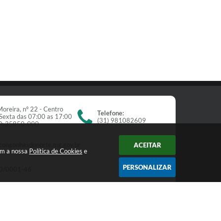
oreira, nº 22 - Centro
Telefone:
Sexta das 07:00 as 17:00
(31) 981082609
EP: 35850-000
congonhasdonorte.mg.gov.br
ACEITAR
om a nossa
Política de Cookies
e
PERSONALIZAR
0/0001-46