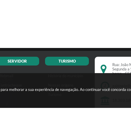
SERVIDOR
TURISMO
Rua: João M
Segunda a 
horas - C
Webmail
História do município
Contracheque
Nossas origens
gabinete@
s para melhorar a sua experiência de navegação. Ao continuar você concorda c
Turismo
18.303.18