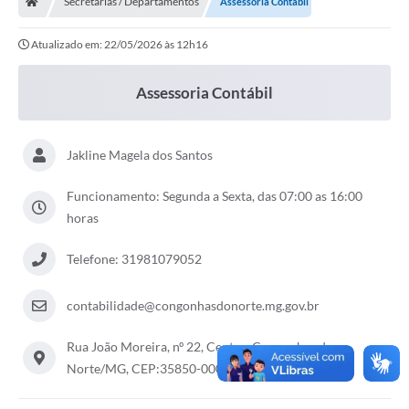
Secretarias / Departamentos
Assessoria Contábil
Ouvidoria
Atualizado em: 22/05/2026 às 12h16
Legislação
LGPD
Assessoria Contábil
Carta de Serviços
Jakline Magela dos Santos
Serviços Online
Telefones Úteis
Funcionamento: Segunda a Sexta, das 07:00 as 16:00
horas
Contato
Telefone: 31981079052
contabilidade@congonhasdonorte.mg.gov.br
Rua João Moreira, nº 22, Centro, Congonhas do
Norte/MG, CEP:35850-000