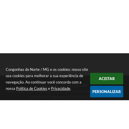
Congonhas do Norte / MG e os cookies: nosso site
usa cookies para melhorar a sua experiência de
ACEITAR
navegação. Ao continuar você concorda com a
Telefone: (31) 981082609
nossa
Política de Cookies
e
Privacidade
.
Endereço: Rua: João Moreira, nº 22 - Centro Segunda a Sexta das
PERSONALIZAR
07:00 as 17:00 horas | CEP: 35850-000
Segunda a Sexta das 07:00 as 17:00 horas
CNPJ: 18.303.180/0001-46
Congonhas do Norte / MG