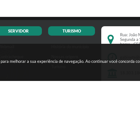
SERVIDOR
TURISMO
Rua: João M
Segunda a 
horas - C
Webmail
História do município
Contracheque
Nossas origens
gabinete@
s para melhorar a sua experiência de navegação. Ao continuar você concorda c
Turismo
18.303.18