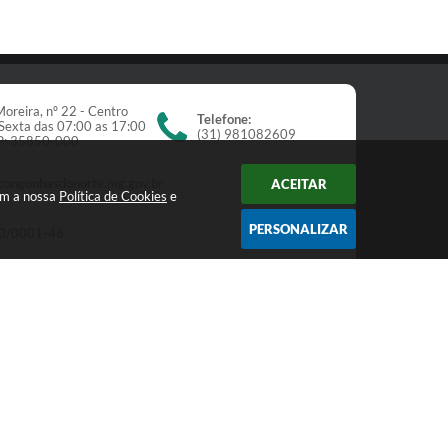
oreira, nº 22 - Centro
Telefone:
Sexta das 07:00 as 17:00
(31) 981082609
EP: 35850-000
congonhasdonorte.mg.gov.br
ACEITAR
om a nossa
Política de Cookies
e
PERSONALIZAR
0/0001-46
Newsletter
receba nossos informativos:
Cadastrar