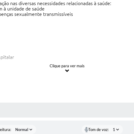
lação nas diversas necessidades relacionadas à saúde:
em à unidade de saúde
oenças sexualmente transmissíveis
spitalar
Clique para ver mais
is
 MÍDIAS
eitura:
Tom de voz: