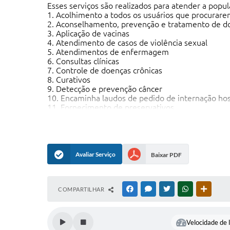
Esses serviços são realizados para atender a popu
1. Acolhimento a todos os usuários que procurar
2. Aconselhamento, prevenção e tratamento de d
3. Aplicação de vacinas
4. Atendimento de casos de violência sexual
5. Atendimentos de enfermagem
6. Consultas clínicas
7. Controle de doenças crônicas
8. Curativos
9. Detecção e prevenção câncer
10. Encaminha laudos de pedido de internação ho
11. Fornecimento de preservativos
12. Planejamento familiar
13. Pré-natal
14. Prevenção de doenças transmitidas por anima
15. Tratamento de hanseníase
16. Tratamento de tuberculose
Avaliar Serviço
Baixar PDF
COMPARTILHAR
FACEBOOK
MESSENGER
TWITTER
WHATSAPP
OUTRAS
Velocidade de l