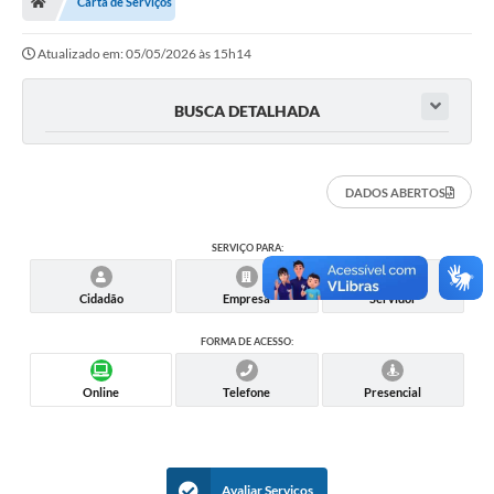
Carta de Serviços
Ouvidoria
Atualizado em: 05/05/2026 às 15h14
Legislação
LGPD
BUSCA DETALHADA
Carta de Serviços
Serviços Online
DADOS ABERTOS
Telefones Úteis
SERVIÇO PARA:
Contato
Cidadão
Empresa
Servidor
FORMA DE ACESSO:
Online
Telefone
Presencial
Avaliar Serviços