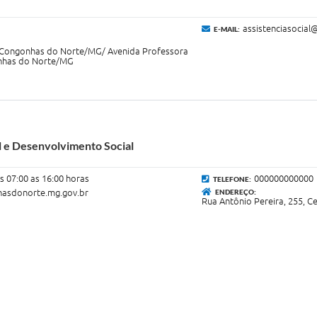
assistenciasocia
E-MAIL:
o, Congonhas do Norte/MG/ Avenida Professora
onhas do Norte/MG
al e Desenvolvimento Social
s 07:00 as 16:00 horas
000000000000
TELEFONE:
hasdonorte.mg.gov.br
ENDEREÇO:
Rua Antônio Pereira, 255, 