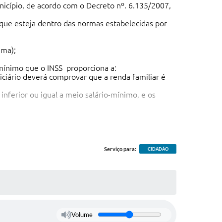
unicípio, de acordo com o Decreto nº. 6.135/2007,
 que esteja dentro das normas estabelecidas por
ama);
 mínimo que o INSS proporciona a:
iciário deverá comprovar que a renda familiar é
inferior ou igual a meio salário-mínimo, e os
dois salários mínimos, garantindo a gratuidade ou
Serviço para:
CIDADÃO
Volume