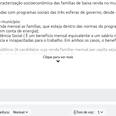
 caracterização socioeconômica das famílias de baixa renda no m
iadas com programas sociais das três esferas de governo, desde
 município:
nda mensal as famílias, que esteja dentro das normas do progr
 em conta de energia);
tência Social ( È um beneficio mensal equivalente a um salário
ia e incapacitadas para o trabalho. Em ambos os casos, o benef
blicos (A candidatos cuja renda familiar mensal per capita seja 
s reconhecidas pelo Ministério da Saúde.
Clique para ver mais
es com 60 anos ou mais e que tenham renda igual ou inferior a 
interestaduais (trens, ônibus e barcos).
 MÍDIAS
eitura:
Tom de voz: