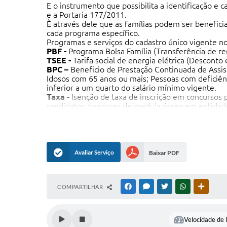
E o instrumento que possibilita a identificação e
e a Portaria 177/2011.
È através dele que as famílias podem ser benefic
cada programa específico.
Programas e serviços do cadastro único vigente no
PBF -
Programa Bolsa Família (Transferência de re
TSEE -
Tarifa social de energia elétrica (Desconto
BPC –
Beneficio de Prestação Continuada de Assis
Idosos com 65 anos ou mais; Pessoas com deficiênc
inferior a um quarto do salário mínimo vigente.
Taxa -
Isenção de taxa de inscrição em concursos pú
candidatos doadores de medula óssea em entidade
Carteira do Idoso -
(Válido para homens e mulher
desconto mínimo de metade do valor de passagens 
Avaliar Serviço
Baixar PDF
COMPARTILHAR
FACEBOOK
MESSENGER
TWITTER
WHATSAPP
OUTRAS
Velocidade de l