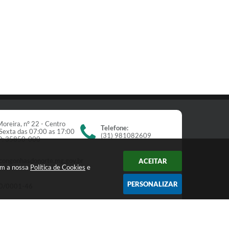
oreira, nº 22 - Centro
Telefone:
Sexta das 07:00 as 17:00
(31) 981082609
EP: 35850-000
congonhasdonorte.mg.gov.br
ACEITAR
om a nossa
Política de Cookies
e
PERSONALIZAR
0/0001-46