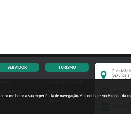
SERVIDOR
TURISMO
Rua: João M
Segunda a 
horas - C
Webmail
História do município
Contracheque
Nossas origens
gabinete@
s para melhorar a sua experiência de navegação. Ao continuar você concorda c
Turismo
18.303.18