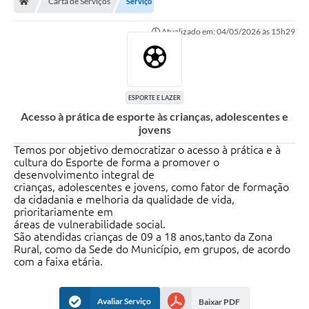
Carta de Serviços
Serviço
Ouvidoria
Atualizado em: 04/05/2026 às 15h29
Legislação
LGPD
Carta de Serviços
ESPORTE E LAZER
Acesso à prática de esporte às crianças, adolescentes e
Serviços Online
jovens
Telefones Úteis
Temos por objetivo democratizar o acesso à prática e à
cultura do Esporte de forma a promover o
desenvolvimento integral de
Contato
crianças, adolescentes e jovens, como fator de formação
da cidadania e melhoria da qualidade de vida,
prioritariamente em
áreas de vulnerabilidade social.
São atendidas crianças de 09 a 18 anos,tanto da Zona
Rural, como da Sede do Município, em grupos, de acordo
com a faixa etária.
Avaliar Serviço
Baixar PDF