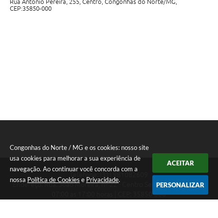
Rua Antônio Pereira, 255, Centro, Congonhas do Norte/MG,
CEP:35850-000
Congonhas do Norte / MG e os cookies: nosso site
usa cookies para melhorar a sua experiência de
ACEITAR
navegação. Ao continuar você concorda com a
Telefone: (31) 981082609
nossa
Política de Cookies
e
Privacidade
.
Endereço: Rua: João Moreira, nº 22 - Centro Segunda a Sexta das
PERSONALIZAR
07:00 as 17:00 horas | CEP: 35850-000
Segunda a Sexta das 07:00 as 17:00 horas
CNPJ: 18.303.180/0001-46