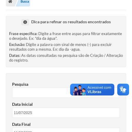
Busca
Ouvidoria
Legislação
Dica para refinar os resultados encontrados
LGPD
Frase específica:
Digite a frase entre aspas para filtrar exatamente
o desejado. Ex: "dia da água".
Carta de Serviços
Exclusão:
Digite a palavra com sinal de menos (-) para excluir
resultados com a mesma. Ex: dia da -agua.
Serviços Online
Datas:
As datas consultadas na pesquisa são de Criação / Alteração
do registro.
Telefones Úteis
Contato
Pesquisa
Data Inicial
Data Final