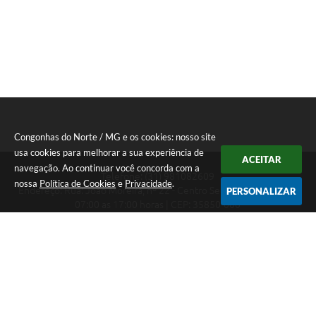
Congonhas do Norte / MG e os cookies: nosso site
usa cookies para melhorar a sua experiência de
ACEITAR
navegação. Ao continuar você concorda com a
Telefone: (31) 981082609
nossa
Política de Cookies
e
Privacidade
.
Endereço: Rua: João Moreira, nº 22 - Centro Segunda a Sexta das
PERSONALIZAR
07:00 as 17:00 horas | CEP: 35850-000
Segunda a Sexta das 07:00 as 17:00 horas
CNPJ: 18.303.180/0001-46
Congonhas do Norte / MG
Versão do Sistema:
3.5.3 - 19/06/2026
Portal atualizado em:
07/08/2026 16:29