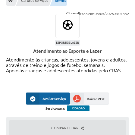
Carta de Serviços
Serviço
Ouvidoria
Atualizado em: 05/05/2026 às 01h52
Legislação
LGPD
Carta de Serviços
ESPORTE E LAZER
Atendimento ao Esporte e Lazer
Serviços Online
Atendimento às crianças, adolescentes, jovens e adultos,
Telefones Úteis
através de treino e jogos de futebol semanais.
Apoio às crianças e adolescentes atendidas pelo CRAS
Contato
Avaliar Serviço
Baixar PDF
Serviço para:
CIDADÃO
COMPARTILHAR