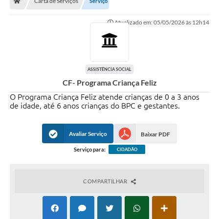
Carta de Serviços
Serviço
Ouvidoria
Atualizado em: 05/05/2026 às 12h14
Legislação
LGPD
Carta de Serviços
ASSISTÊNCIA SOCIAL
CF- Programa Criança Feliz
Serviços Online
O Programa Criança Feliz atende crianças de 0 a 3 anos
Telefones Úteis
de idade, até 6 anos crianças do BPC e gestantes.
Contato
Avaliar Serviço
Baixar PDF
Serviço para:
CIDADÃO
COMPARTILHAR