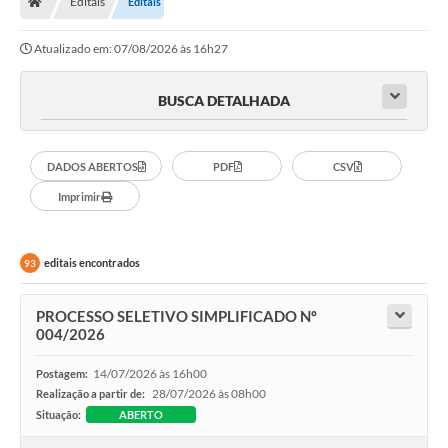
Editais
Editais
Ouvidoria
Atualizado em: 07/08/2026 às 16h27
Legislação
LGPD
BUSCA DETALHADA
Carta de Serviços
DADOS ABERTOS
PDF
CSV
Serviços Online
Imprimir
Telefones Úteis
Contato
editais encontrados
93
PROCESSO SELETIVO SIMPLIFICADO Nº
004/2026
14/07/2026 às 16h00
Postagem:
28/07/2026 às 08h00
Realização a partir de:
Situação:
ABERTO