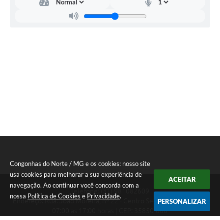
Congonhas do Norte / MG e os cookies: nosso site
usa cookies para melhorar a sua experiência de
ACEITAR
navegação. Ao continuar você concorda com a
Telefone: (31) 981082609
nossa
Política de Cookies
e
Privacidade
.
Endereço: Rua: João Moreira, nº 22 - Centro Segunda a Sexta das
PERSONALIZAR
07:00 as 17:00 horas | CEP: 35850-000