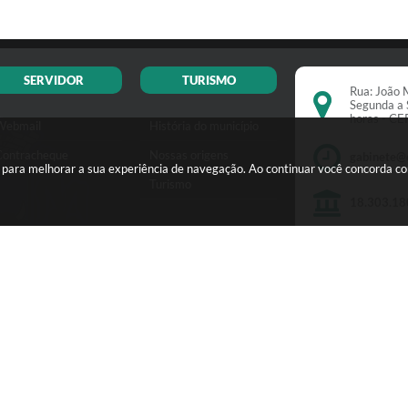
SERVIDOR
TURISMO
Rua: João M
Segunda a 
horas - C
Webmail
História do município
Contracheque
Nossas origens
gabinete@
s para melhorar a sua experiência de navegação. Ao continuar você concorda c
Turismo
18.303.18