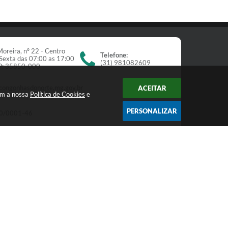
oreira, nº 22 - Centro
Telefone:
Sexta das 07:00 as 17:00
(31) 981082609
EP: 35850-000
congonhasdonorte.mg.gov.br
ACEITAR
om a nossa
Política de Cookies
e
PERSONALIZAR
0/0001-46
Newsletter
receba nossos informativos:
Cadastrar