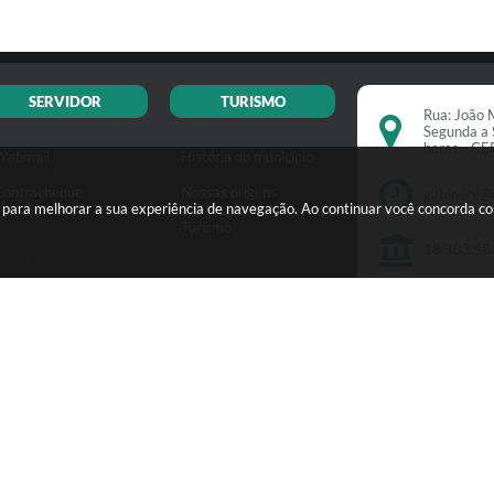
SERVIDOR
TURISMO
Rua: João M
Segunda a 
horas - C
Webmail
História do município
Contracheque
Nossas origens
gabinete@
s para melhorar a sua experiência de navegação. Ao continuar você concorda c
Turismo
18.303.18