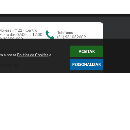
oreira, nº 22 - Centro
Telefone:
Sexta das 07:00 as 17:00
(31) 981082609
EP: 35850-000
congonhasdonorte.mg.gov.br
ACEITAR
om a nossa
Política de Cookies
e
PERSONALIZAR
0/0001-46
Newsletter
receba nossos informativos:
Cadastrar