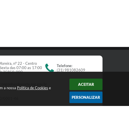
oreira, nº 22 - Centro
Telefone:
Sexta das 07:00 as 17:00
(31) 981082609
EP: 35850-000
congonhasdonorte.mg.gov.br
ACEITAR
om a nossa
Política de Cookies
e
PERSONALIZAR
0/0001-46