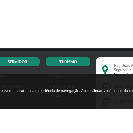
SERVIDOR
TURISMO
Rua: João M
Segunda a 
horas - C
Webmail
História do município
Contracheque
Nossas origens
gabinete@
s para melhorar a sua experiência de navegação. Ao continuar você concorda c
Turismo
18.303.18