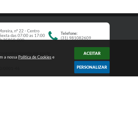
oreira, nº 22 - Centro
Telefone:
Sexta das 07:00 as 17:00
(31) 981082609
EP: 35850-000
congonhasdonorte.mg.gov.br
ACEITAR
om a nossa
Política de Cookies
e
PERSONALIZAR
0/0001-46
Newsletter
receba nossos informativos:
Cadastrar