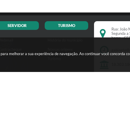
SERVIDOR
TURISMO
Rua: João M
Segunda a 
horas - C
Webmail
História do município
Contracheque
Nossas origens
gabinete@
s para melhorar a sua experiência de navegação. Ao continuar você concorda c
Turismo
18.303.18