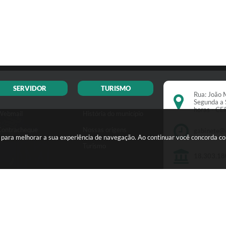
SERVIDOR
TURISMO
Rua: João M
Segunda a 
horas - C
Webmail
História do município
Contracheque
Nossas origens
gabinete@
s para melhorar a sua experiência de navegação. Ao continuar você concorda c
Turismo
18.303.18