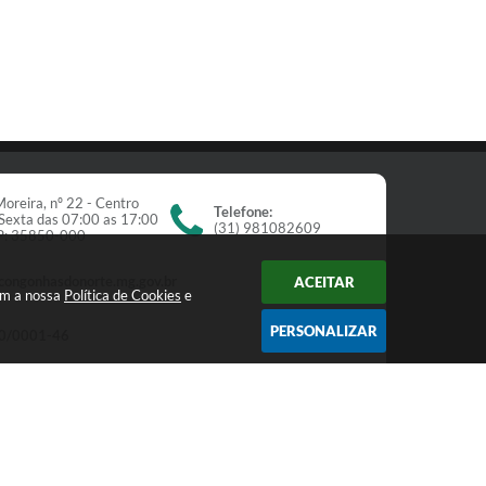
oreira, nº 22 - Centro
Telefone:
Sexta das 07:00 as 17:00
(31) 981082609
EP: 35850-000
congonhasdonorte.mg.gov.br
ACEITAR
om a nossa
Política de Cookies
e
PERSONALIZAR
0/0001-46
Newsletter
receba nossos informativos: