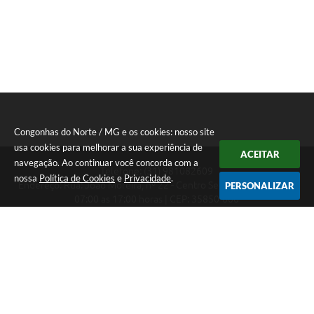
Congonhas do Norte / MG e os cookies: nosso site
usa cookies para melhorar a sua experiência de
ACEITAR
navegação. Ao continuar você concorda com a
Telefone: (31) 981082609
nossa
Política de Cookies
e
Privacidade
.
Endereço: Rua: João Moreira, nº 22 - Centro Segunda a Sexta das
PERSONALIZAR
07:00 as 17:00 horas | CEP: 35850-000
Segunda a Sexta das 07:00 as 17:00 horas
CNPJ: 18.303.180/0001-46
Congonhas do Norte / MG
Versão do Sistema:
3.5.3 - 19/06/2026
Portal atualizado em:
07/08/2026 16:29