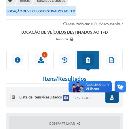
Editais
Editais de Licitação
Ouvidoria
LOCAÇÃO DE VEÍCULOS DESTINADOS AO TFD
Legislação
Atualizado em: 10/10/2025 às 09h07
LGPD
LOCAÇÃO DE VEÍCULOS DESTINADOS AO TFD
Carta de Serviços
Imprimir
Serviços Online
1
Telefones Úteis
Contato
Itens/Resultados
Lista de Itens/Resultados
167,41 KB
COMPARTILHAR