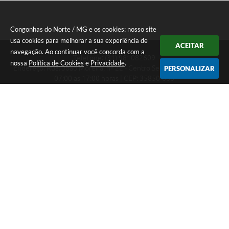
Congonhas do Norte / MG e os cookies: nosso site
usa cookies para melhorar a sua experiência de
ACEITAR
navegação. Ao continuar você concorda com a
Telefone: (31) 981082609
nossa
Política de Cookies
e
Privacidade
.
Endereço: Rua: João Moreira, nº 22 - Centro Segunda a Sexta das
PERSONALIZAR
07:00 as 17:00 horas | CEP: 35850-000
Segunda a Sexta das 07:00 as 17:00 horas
CNPJ: 18.303.180/0001-46
Congonhas do Norte / MG
Versão do Sistema:
3.5.3 - 19/06/2026
Portal atualizado em:
06/08/2026 16:27
Dados Abertos
Copyright Instar - 2006-2026. Todos os direitos reservados -
Instar Tecnologia