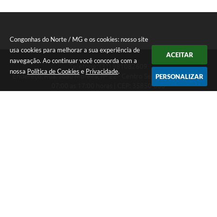
Congonhas do Norte / MG e os cookies: nosso site
usa cookies para melhorar a sua experiência de
ACEITAR
navegação. Ao continuar você concorda com a
Telefone: (31) 981082609
nossa
Política de Cookies
e
Privacidade
.
Endereço: Rua: João Moreira, nº 22 - Centro Segunda a Sexta das
PERSONALIZAR
07:00 as 17:00 horas | CEP: 35850-000
Segunda a Sexta das 07:00 as 17:00 horas
CNPJ: 18.303.180/0001-46
Congonhas do Norte / MG
Versão do Sistema:
3.5.3 - 19/06/2026
Portal atualizado em:
07/08/2026 16:29
Dados Abertos
Copyright Instar - 2006-2026. Todos os direitos reservados -
Instar Tecnologia