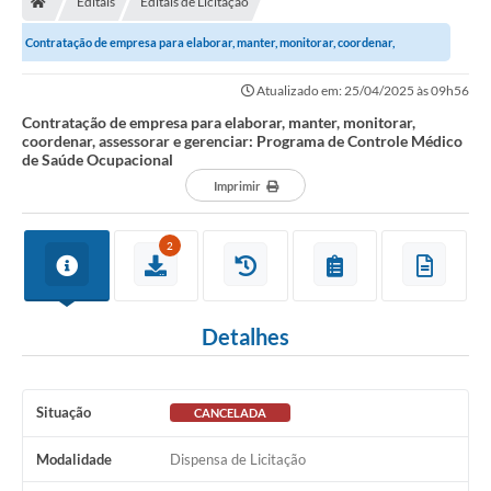
Editais
Editais de Licitação
Ouvidoria
Contratação de empresa para elaborar, manter, monitorar, coordenar,
Legislação
assessorar e gerenciar: Programa de...
Atualizado em: 25/04/2025 às 09h56
LGPD
Contratação de empresa para elaborar, manter, monitorar,
coordenar, assessorar e gerenciar: Programa de Controle Médico
Carta de Serviços
de Saúde Ocupacional
Imprimir
Serviços Online
Telefones Úteis
2
Contato
Detalhes
Situação
CANCELADA
Modalidade
Dispensa de Licitação