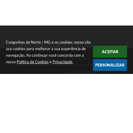
Congonhas do Norte / MG e os cookies: nosso site
usa cookies para melhorar a sua experiência de
ACEITAR
navegação. Ao continuar você concorda com a
Telefone: (31) 981082609
nossa
Política de Cookies
e
Privacidade
.
Endereço: Rua: João Moreira, nº 22 - Centro Segunda a Sexta das
PERSONALIZAR
07:00 as 17:00 horas | CEP: 35850-000
Segunda a Sexta das 07:00 as 17:00 horas
CNPJ: 18.303.180/0001-46
Congonhas do Norte / MG
Versão do Sistema:
3.5.3 - 19/06/2026
Portal atualizado em:
06/08/2026 16:27
Dados Abertos