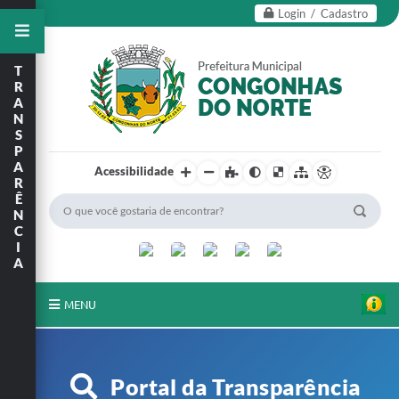
Login / Cadastro
T
R
A
N
S
P
A
Acessibilidade
R
Ê
N
C
I
A
MENU
Secretarias
Portal da Transparência
Editais