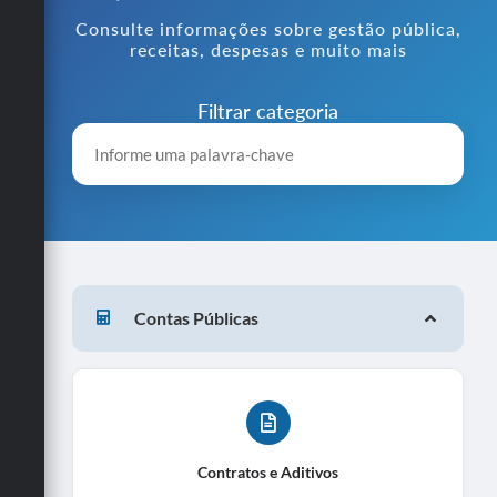
Ouvidoria
Consulte informações sobre gestão pública,
receitas, despesas e muito mais
Legislação
Filtrar categoria
LGPD
Carta de Serviços
Serviços Online
Telefones Úteis
Contato
Contas Públicas
Contratos e Aditivos