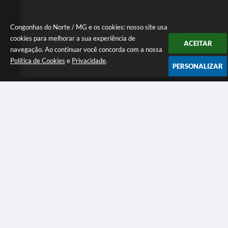
Congonhas do Norte / MG e os cookies: nosso site usa
cookies para melhorar a sua experiência de
ACEITAR
navegação. Ao continuar você concorda com a nossa
Política de Cookies
e
Privacidade
.
PERSONALIZAR
Telefone: (31) 981082609
Endereço: Rua: João Moreira, nº 22 - Centro Segunda a
Sexta das 07:00 as 17:00 horas | CEP: 35850-000
Segunda a Sexta das 07:00 as 17:00 horas
CNPJ: 18.303.180/0001-46
Congonhas do Norte / MG
Versão do Sistema:
3.5.3 - 19/06/2026
Portal atualizado em:
05/08/2026 16:20
Dados Abertos