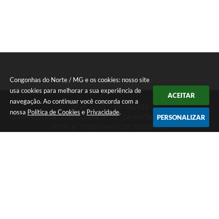
Congonhas do Norte / MG e os cookies: nosso site
usa cookies para melhorar a sua experiência de
ACEITAR
navegação. Ao continuar você concorda com a
Telefone: (31) 981082609
nossa
Política de Cookies
e
Privacidade
.
Endereço: Rua: João Moreira, nº 22 - Centro Segunda a Sexta das
PERSONALIZAR
07:00 as 17:00 horas | CEP: 35850-000
Segunda a Sexta das 07:00 as 17:00 horas
CNPJ: 18.303.180/0001-46
Congonhas do Norte / MG
Versão do Sistema:
3.5.3 - 19/06/2026
Portal atualizado em:
06/08/2026 09:21
Dados Abertos