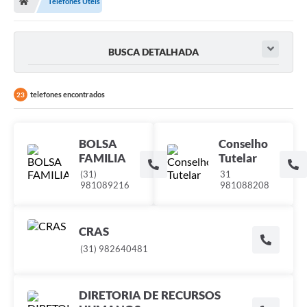
Telefones Úteis
Ouvidoria
Legislação
BUSCA DETALHADA
LGPD
Carta de Serviços
telefones encontrados
23
Serviços Online
BOLSA
Conselho
Telefones Úteis
FAMILIA
Tutelar
Contato
(31)
31
981089216
981088208
CRAS
(31) 982640481
DIRETORIA DE RECURSOS