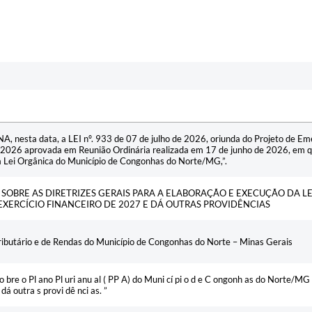
, nesta data, a LEI nº. 933 de 07 de julho de 2026, oriunda do Projeto de Em
e 2026 aprovada em Reunião Ordinária realizada em 17 de junho de 2026, em qu
 Lei Orgânica do Município de Congonhas do Norte/MG,”.
 SOBRE AS DIRETRIZES GERAIS PARA A ELABORAÇÃO E EXECUÇÃO DA 
EXERCÍCIO FINANCEIRO DE 2027 E DÁ OUTRAS PROVIDÊNCIAS
ributário e de Rendas do Município de Congonhas do Norte – Minas Gerais
o bre o Pl ano Pl uri anu al ( PP A) do Muni cí pi o d e C ongonh as do Norte/MG
dá outra s provi dê nci as. ”