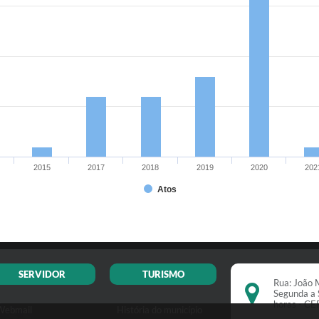
2015
2017
2018
2019
2020
202
Atos
SERVIDOR
TURISMO
Rua: João M
Segunda a 
horas - C
Webmail
História do município