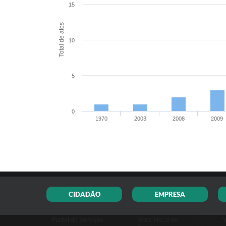
15
Total de atos
10
5
0
1970
2003
2008
2009
CIDADÃO
EMPRESA
Portal de Serviços
Nota Fiscal de