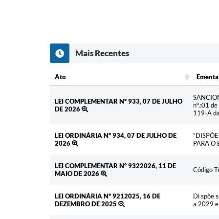
Mais Recentes
Ato
Ementa
Ato
Ementa
SANCIONA
LEI COMPLEMENTAR Nº 933, 07 DE JULHO
nº.:01 d
DE 2026
119-A da
LEI ORDINÁRIA Nº 934, 07 DE JULHO DE
“DISPÕE
2026
PARA O 
LEI COMPLEMENTAR Nº 9322026, 11 DE
Código T
MAIO DE 2026
LEI ORDINÁRIA Nº 9212025, 16 DE
Di spõe s
DEZEMBRO DE 2025
a 2029 e 