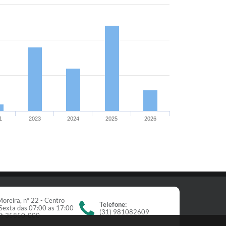
1
2023
2024
2025
2026
oreira, nº 22 - Centro
Telefone:
Sexta das 07:00 as 17:00
(31) 981082609
EP: 35850-000