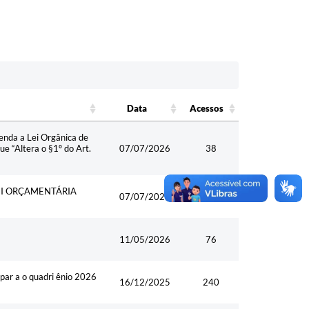
Data
Acessos
Data
Acessos
enda a Lei Orgânica de
e “Altera o §1º do Art.
07/07/2026
38
LEI ORÇAMENTÁRIA
07/07/2026
43
11/05/2026
76
 par a o quadri ênio 2026
16/12/2025
240