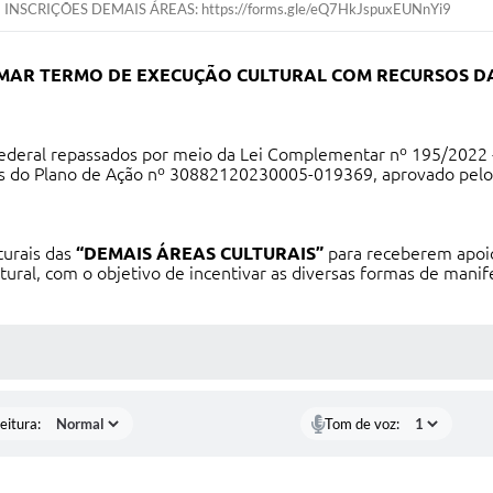
INSCRIÇÕES DEMAIS ÁREAS: https://forms.gle/eQ7HkJspuxEUNnYi9
RMAR TERMO DE EXECUÇÃO CULTURAL COM RECURSOS DA 
Federal repassados por meio da Lei Complementar nº 195/2022 -
as do Plano de Ação nº 30882120230005-019369, aprovado pelo 
turais das
“DEMAIS ÁREAS CULTURAIS”
para receberem apoio
tural, com o objetivo de incentivar as diversas formas de man
 MÍDIAS
eitura:
Tom de voz: