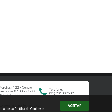
oreira, nº 22 - Centro
Telefone:
Sexta das 07:00 as 17:00
(31) 981082609
EP: 35850-000
congonhasdonorte.mg.gov.br
ACEITAR
om a nossa
Política de Cookies
e