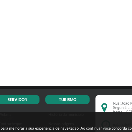
SERVIDOR
TURISMO
Rua: João M
Segunda a 
horas - C
Webmail
História do município
Contracheque
Nossas origens
gabinete@
s para melhorar a sua experiência de navegação. Ao continuar você concorda c