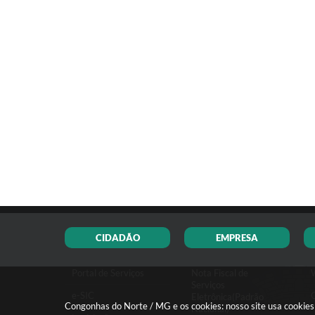
CIDADÃO
EMPRESA
Portal de Serviços
Nota Fiscal de
Serviços
e-SIC
Eletrônica(Padrão
Congonhas do Norte / MG e os cookies: nosso site usa cookie
Nacional)