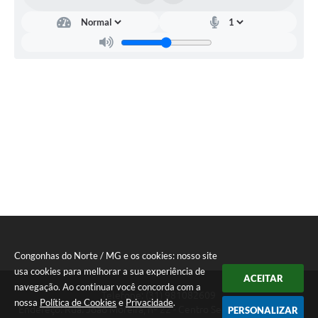
Congonhas do Norte / MG e os cookies: nosso site
usa cookies para melhorar a sua experiência de
ACEITAR
navegação. Ao continuar você concorda com a
Telefone: (31) 981082609
nossa
Política de Cookies
e
Privacidade
.
Endereço: Rua: João Moreira, nº 22 - Centro Segunda a Sexta das
PERSONALIZAR