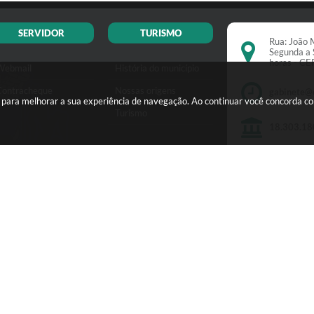
SERVIDOR
TURISMO
Rua: João M
Segunda a 
horas - C
Webmail
História do município
Contracheque
Nossas origens
gabinete@
s para melhorar a sua experiência de navegação. Ao continuar você concorda c
Turismo
18.303.18
Versão do Sistema:
3.5.3 - 19/06/2026
Ultima atualização:
07/08/2026 16