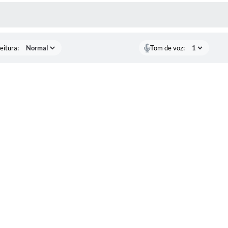
 MÍDIAS
eitura:
Tom de voz: