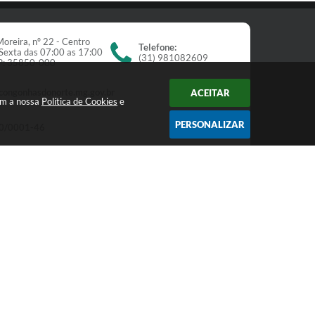
oreira, nº 22 - Centro
Telefone:
Sexta das 07:00 as 17:00
(31) 981082609
EP: 35850-000
congonhasdonorte.mg.gov.br
ACEITAR
om a nossa
Política de Cookies
e
PERSONALIZAR
0/0001-46
Newsletter
receba nossos informativos:
Cadastrar
:29