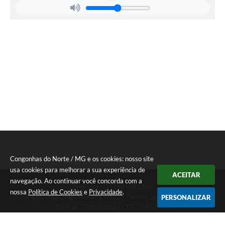
Congonhas do Norte / MG e os cookies: nosso site
usa cookies para melhorar a sua experiência de
ACEITAR
navegação. Ao continuar você concorda com a
Telefone: (31) 981082609
nossa
Política de Cookies
e
Privacidade
.
Endereço: Rua: João Moreira, nº 22 - Centro Segunda a Sexta das
PERSONALIZAR
07:00 as 17:00 horas | CEP: 35850-000
Segunda a Sexta das 07:00 as 17:00 horas