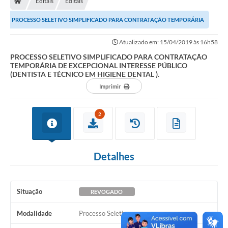
Editais
Editais
Ouvidoria
PROCESSO SELETIVO SIMPLIFICADO PARA CONTRATAÇÃO TEMPORÁRIA
Legislação
DE EXCEPCIONAL INTERESSE PÚBLICO (DENTISTA E...
Atualizado em: 15/04/2019 às 16h58
LGPD
PROCESSO SELETIVO SIMPLIFICADO PARA CONTRATAÇÃO
TEMPORÁRIA DE EXCEPCIONAL INTERESSE PÚBLICO
Carta de Serviços
(DENTISTA E TÉCNICO EM HIGIENE DENTAL ).
Imprimir
Serviços Online
Telefones Úteis
2
Contato
Detalhes
Situação
REVOGADO
Modalidade
Processo Seletivo