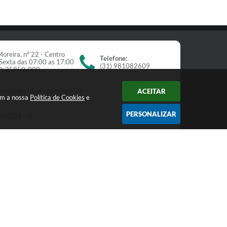
oreira, nº 22 - Centro
Telefone:
Sexta das 07:00 as 17:00
(31) 981082609
EP: 35850-000
congonhasdonorte.mg.gov.br
ACEITAR
om a nossa
Política de Cookies
e
PERSONALIZAR
0/0001-46
Newsletter
receba nossos informativos:
Cadastrar