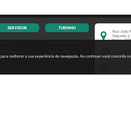
SERVIDOR
TURISMO
Rua: João M
Segunda a 
horas - C
Webmail
História do município
Contracheque
Nossas origens
gabinete@
s para melhorar a sua experiência de navegação. Ao continuar você concorda c
Turismo
18.303.18