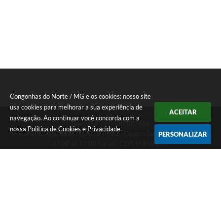
Congonhas do Norte / MG e os cookies: nosso site
usa cookies para melhorar a sua experiência de
ACEITAR
navegação. Ao continuar você concorda com a
Telefone: (31) 981082609
nossa
Política de Cookies
e
Privacidade
.
Endereço: Rua: João Moreira, nº 22 - Centro Segunda a Sexta das
PERSONALIZAR
07:00 as 17:00 horas | CEP: 35850-000
Segunda a Sexta das 07:00 as 17:00 horas
CNPJ: 18.303.180/0001-46
Congonhas do Norte / MG
Versão do Sistema:
3.5.3 - 19/06/2026
Portal atualizado em:
06/08/2026 16:27