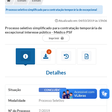
Editais
Editais
Ouvidoria
Processo seletivo simplificado para contratação temporária de excepcional
Legislação
interesse público - Médico PSF
Atualizado em: 04/03/2019 às 15h06
LGPD
Processo seletivo simplificado para contratação temporária de
excepcional interesse público - Médico PSF
Carta de Serviços
Imprimir
Serviços Online
3
Telefones Úteis
Contato
Detalhes
Situação
CONCLUÍDO
Modalidade
Processo Seletivo
Nº do Processo
7/2019