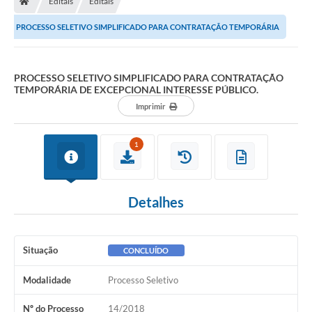
Editais
Editais
Ouvidoria
PROCESSO SELETIVO SIMPLIFICADO PARA CONTRATAÇÃO TEMPORÁRIA
Legislação
DE EXCEPCIONAL INTERESSE PÚBLICO.
LGPD
PROCESSO SELETIVO SIMPLIFICADO PARA CONTRATAÇÃO
TEMPORÁRIA DE EXCEPCIONAL INTERESSE PÚBLICO.
Carta de Serviços
Imprimir
Serviços Online
1
Telefones Úteis
Contato
Detalhes
Situação
CONCLUÍDO
Modalidade
Processo Seletivo
Nº do Processo
14/2018