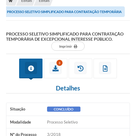
Editais
Editais
Ouvidoria
PROCESSO SELETIVO SIMPLIFICADO PARA CONTRATAÇÃO TEMPORÁRIA
Legislação
DE EXCEPCIONAL INTERESSE PÚBLICO.
LGPD
PROCESSO SELETIVO SIMPLIFICADO PARA CONTRATAÇÃO
TEMPORÁRIA DE EXCEPCIONAL INTERESSE PÚBLICO.
Carta de Serviços
Imprimir
Serviços Online
3
Telefones Úteis
Contato
Detalhes
Situação
CONCLUÍDO
Modalidade
Processo Seletivo
Nº do Processo
3/2018