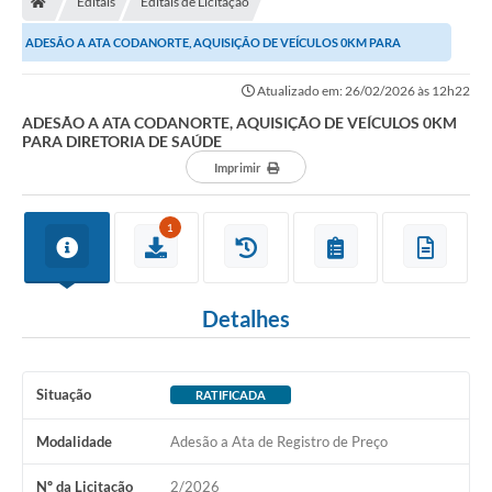
Editais
Editais de Licitação
Ouvidoria
ADESÃO A ATA CODANORTE, AQUISIÇÃO DE VEÍCULOS 0KM PARA
Legislação
DIRETORIA DE SAÚDE
Atualizado em: 26/02/2026 às 12h22
LGPD
ADESÃO A ATA CODANORTE, AQUISIÇÃO DE VEÍCULOS 0KM
PARA DIRETORIA DE SAÚDE
Carta de Serviços
Imprimir
Serviços Online
1
Telefones Úteis
Contato
Detalhes
Situação
RATIFICADA
Modalidade
Adesão a Ata de Registro de Preço
Nº da Licitação
2/2026