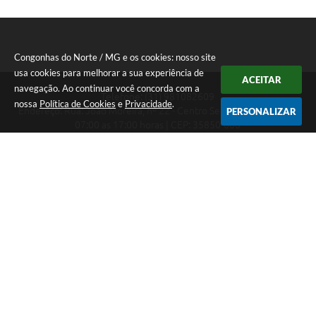
Congonhas do Norte / MG e os cookies: nosso site
usa cookies para melhorar a sua experiência de
ACEITAR
navegação. Ao continuar você concorda com a
Telefone: (31) 981082609
nossa
Política de Cookies
e
Privacidade
.
Endereço: Rua: João Moreira, nº 22 - Centro Segunda a Sexta das
PERSONALIZAR
07:00 as 17:00 horas | CEP: 35850-000
Segunda a Sexta das 07:00 as 17:00 horas
CNPJ: 18.303.180/0001-46
Congonhas do Norte / MG
Versão do Sistema:
3.5.3 - 19/06/2026
Portal atualizado em:
06/08/2026 16:27
Dados Abertos
Copyright Instar - 2006-2026. Todos os direitos reservados -
Instar Tecnologia