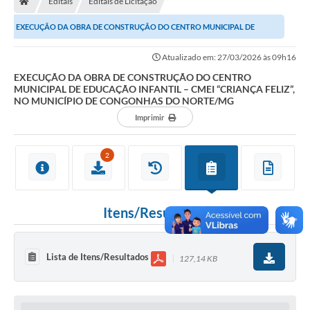
Editais
Editais de Licitação
Ouvidoria
EXECUÇÃO DA OBRA DE CONSTRUÇÃO DO CENTRO MUNICIPAL DE
Legislação
EDUCAÇÃO INFANTIL – CMEI “CRIANÇA FELIZ”, NO MUNICÍPIO...
Atualizado em: 27/03/2026 às 09h16
LGPD
EXECUÇÃO DA OBRA DE CONSTRUÇÃO DO CENTRO
MUNICIPAL DE EDUCAÇÃO INFANTIL – CMEI “CRIANÇA FELIZ”,
Carta de Serviços
NO MUNICÍPIO DE CONGONHAS DO NORTE/MG
Imprimir
Serviços Online
Telefones Úteis
2
Contato
Itens/Resultados
Lista de Itens/Resultados
127,14 KB