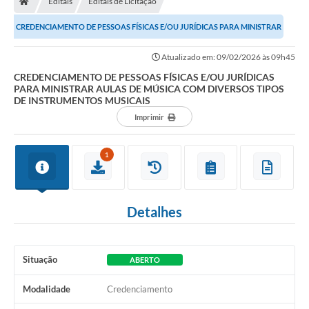
Editais
Editais de Licitação
Ouvidoria
CREDENCIAMENTO DE PESSOAS FÍSICAS E/OU JURÍDICAS PARA MINISTRAR
Legislação
AULAS DE MÚSICA COM DIVERSOS TIPOS DE...
Atualizado em: 09/02/2026 às 09h45
LGPD
CREDENCIAMENTO DE PESSOAS FÍSICAS E/OU JURÍDICAS
PARA MINISTRAR AULAS DE MÚSICA COM DIVERSOS TIPOS
Carta de Serviços
DE INSTRUMENTOS MUSICAIS
Imprimir
Serviços Online
Telefones Úteis
1
Contato
Detalhes
Situação
ABERTO
Modalidade
Credenciamento