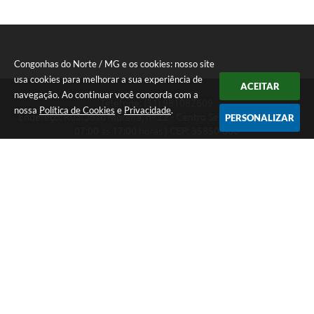
Congonhas do Norte / MG e os cookies: nosso site
usa cookies para melhorar a sua experiência de
ACEITAR
navegação. Ao continuar você concorda com a
Telefone: (31) 981082609
nossa
Política de Cookies
e
Privacidade
.
Endereço: Rua: João Moreira, nº 22 - Centro Segunda a Sexta das
PERSONALIZAR
07:00 as 17:00 horas | CEP: 35850-000
Segunda a Sexta das 07:00 as 17:00 horas
CNPJ: 18.303.180/0001-46
Congonhas do Norte / MG
Versão do Sistema:
3.5.3 - 19/06/2026
Portal atualizado em:
06/08/2026 16:27
Dados Abertos
Copyright Instar - 2006-2026. Todos os direitos reservados -