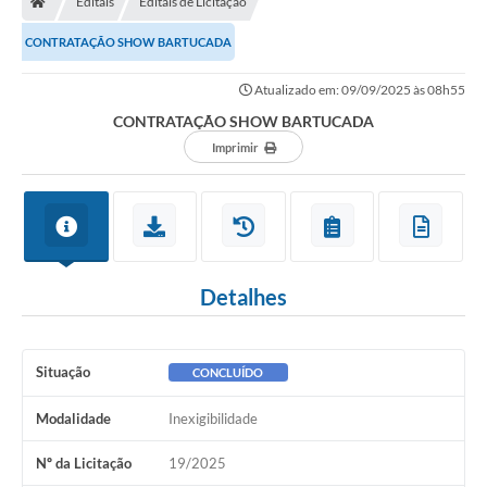
Editais
Editais de Licitação
Ouvidoria
CONTRATAÇÃO SHOW BARTUCADA
Legislação
Atualizado em: 09/09/2025 às 08h55
LGPD
CONTRATAÇÃO SHOW BARTUCADA
Carta de Serviços
Imprimir
Serviços Online
Telefones Úteis
Contato
Detalhes
Situação
CONCLUÍDO
Modalidade
Inexigibilidade
Nº da Licitação
19/2025