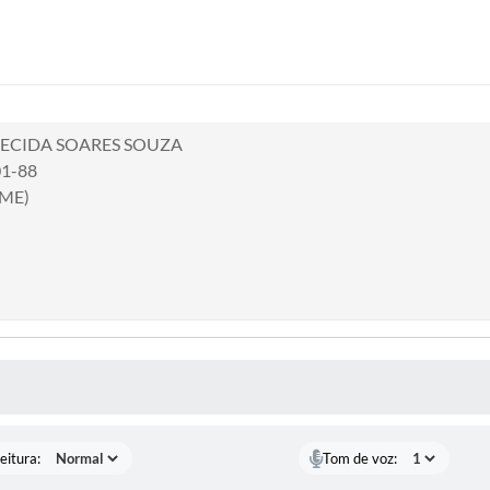
RECIDA SOARES SOUZA
01-88
(ME)
 MÍDIAS
eitura:
Tom de voz: