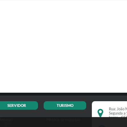
SERVIDOR
TURISMO
Rua: João M
Segunda a 
horas - C
Webmail
História do município