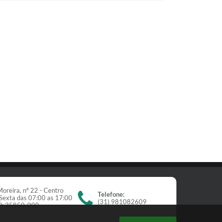
oreira, nº 22 - Centro
Telefone:
Sexta das 07:00 as 17:00
(31) 981082609
EP: 35850-000