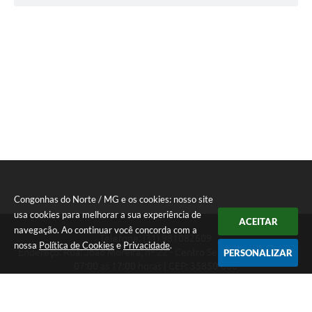
Congonhas do Norte / MG e os cookies: nosso site
usa cookies para melhorar a sua experiência de
ACEITAR
navegação. Ao continuar você concorda com a
Telefone: (31) 981082609
nossa
Política de Cookies
e
Privacidade
.
Endereço: Rua: João Moreira, nº 22 - Centro Segunda a Sexta das
PERSONALIZAR
07:00 as 17:00 horas | CEP: 35850-000
Segunda a Sexta das 07:00 as 17:00 horas
CNPJ: 18.303.180/0001-46
Congonhas do Norte / MG