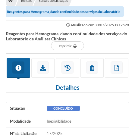
Editais
Editais de Licitação
Ouvidoria
Reagentes para Hemograma, dando continuidade dos serviços do Laboratório
Legislação
de Análises Clínicas
Atualizado em: 30/07/2025 às 12h28
LGPD
Reagentes para Hemograma, dando continuidade dos serviços do
Laboratório de Análises Clínicas
Carta de Serviços
Imprimir
Serviços Online
Telefones Úteis
Contato
Detalhes
Situação
CONCLUÍDO
Modalidade
Inexigibilidade
Nº da Licitação
17/2025