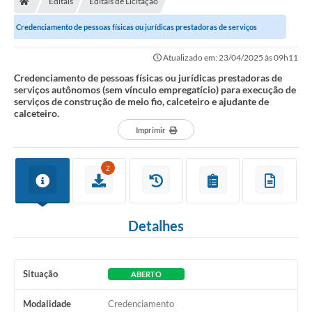
Editais
Editais de Licitação
Ouvidoria
Credenciamento de pessoas físicas ou jurídicas prestadoras de serviços
Legislação
autônomos (sem vínculo empregatício)...
Atualizado em: 23/04/2025 às 09h11
LGPD
Credenciamento de pessoas físicas ou jurídicas prestadoras de
serviços autônomos (sem vínculo empregatício) para execução de
Carta de Serviços
serviços de construção de meio fio, calceteiro e ajudante de
calceteiro.
Serviços Online
Imprimir
Telefones Úteis
2
Contato
Detalhes
Situação
ABERTO
Modalidade
Credenciamento