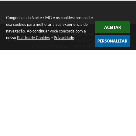
Congonhas do Norte / MG e os cookies: nosso site
usa cookies para melhorar a sua experiência de
ACEITAR
navegação. Ao continuar você concorda com a
Telefone: (31) 981082609
nossa
Política de Cookies
e
Privacidade
.
Endereço: Rua: João Moreira, nº 22 - Centro Segunda a Sexta das
PERSONALIZAR
07:00 as 17:00 horas | CEP: 35850-000
Segunda a Sexta das 07:00 as 17:00 horas
CNPJ: 18.303.180/0001-46
Congonhas do Norte / MG
Versão do Sistema:
3.5.3 - 19/06/2026
Portal atualizado em:
06/08/2026 16:27
Dados Abertos
Copyright Instar - 2006-2026. Todos os direitos reservados -
Instar Tecnologia