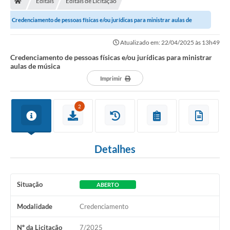
Editais
Editais de Licitação
Ouvidoria
Credenciamento de pessoas físicas e/ou jurídicas para ministrar aulas de
Legislação
música
Atualizado em: 22/04/2025 às 13h49
LGPD
Credenciamento de pessoas físicas e/ou jurídicas para ministrar
aulas de música
Carta de Serviços
Imprimir
Serviços Online
2
Telefones Úteis
Contato
Detalhes
Situação
ABERTO
Modalidade
Credenciamento
Nº da Licitação
7/2025