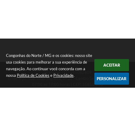
Congonhas do Norte / MG e os cookies: nosso site
usa cookies para melhorar a sua experiência de
ACEITAR
navegação. Ao continuar você concorda com a
Telefone: (31) 981082609
nossa
Política de Cookies
e
Privacidade
.
Endereço: Rua: João Moreira, nº 22 - Centro Segunda a Sexta das
PERSONALIZAR
07:00 as 17:00 horas | CEP: 35850-000
Segunda a Sexta das 07:00 as 17:00 horas
CNPJ: 18.303.180/0001-46
Congonhas do Norte / MG
Versão do Sistema:
3.5.3 - 19/06/2026
Portal atualizado em:
07/08/2026 16:29