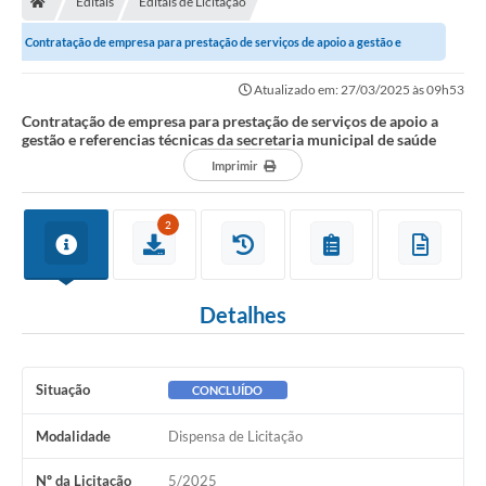
Editais
Editais de Licitação
Ouvidoria
Contratação de empresa para prestação de serviços de apoio a gestão e
Legislação
referencias técnicas da secretaria...
Atualizado em: 27/03/2025 às 09h53
LGPD
Contratação de empresa para prestação de serviços de apoio a
gestão e referencias técnicas da secretaria municipal de saúde
Carta de Serviços
Imprimir
Serviços Online
2
Telefones Úteis
Contato
Detalhes
Situação
CONCLUÍDO
Modalidade
Dispensa de Licitação
Nº da Licitação
5/2025