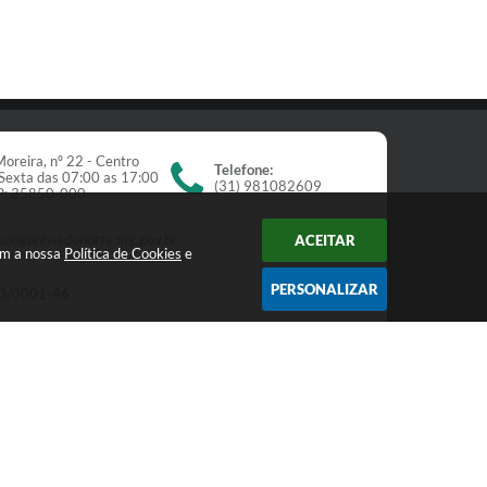
oreira, nº 22 - Centro
Telefone:
Sexta das 07:00 as 17:00
(31) 981082609
EP: 35850-000
congonhasdonorte.mg.gov.br
ACEITAR
om a nossa
Política de Cookies
e
PERSONALIZAR
0/0001-46
Newsletter
receba nossos informativos:
Cadastrar