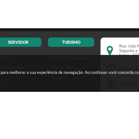
SERVIDOR
TURISMO
Rua: João M
Segunda a 
horas - C
Webmail
História do município
Contracheque
Nossas origens
gabinete@
s para melhorar a sua experiência de navegação. Ao continuar você concorda c
Turismo
18.303.18