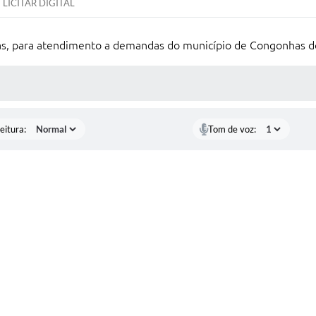
LICITAR DIGITAL
icas, para atendimento a demandas do município de Congonhas
 MÍDIAS
eitura:
Tom de voz: